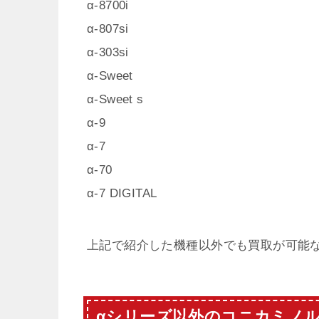
α-8700i
α-807si
α-303si
α-Sweet
α-Sweet s
α-9
α-7
α-70
α-7 DIGITAL
上記で紹介した機種以外でも買取が可能
αシリーズ以外のコニカミノ