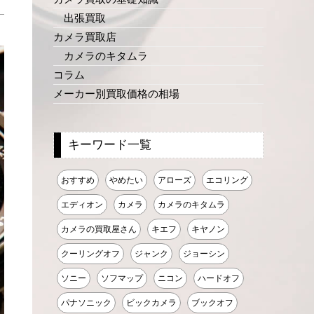
出張買取
カメラ買取店
カメラのキタムラ
コラム
メーカー別買取価格の相場
キーワード一覧
おすすめ
やめたい
アローズ
エコリング
エディオン
カメラ
カメラのキタムラ
カメラの買取屋さん
キエフ
キヤノン
クーリングオフ
ジャンク
ジョーシン
ソニー
ソフマップ
ニコン
ハードオフ
パナソニック
ビックカメラ
ブックオフ