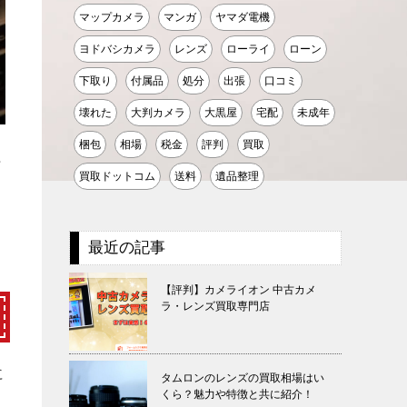
マップカメラ
マンガ
ヤマダ電機
ヨドバシカメラ
レンズ
ローライ
ローン
下取り
付属品
処分
出張
口コミ
壊れた
大判カメラ
大黒屋
宅配
未成年
梱包
相場
税金
評判
買取
ノ
買取ドットコム
送料
遺品整理
最近の記事
【評判】カメライオン 中古カメ
ラ・レンズ買取専門店
に
タムロンのレンズの買取相場はい
くら？魅力や特徴と共に紹介！