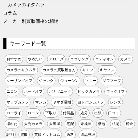
カメラのキタムラ
コラム
メーカー別買取価格の相場
キーワード一覧
おすすめ
やめたい
アローズ
エコリング
エディオン
カメラ
カメラのキタムラ
カメラの買取屋さん
キエフ
キヤノン
クーリングオフ
ジャンク
ジョーシン
ソニー
ソフマップ
ニコン
ハードオフ
パナソニック
ビックカメラ
ブックオフ
マップカメラ
マンガ
ヤマダ電機
ヨドバシカメラ
レンズ
ローライ
ローン
下取り
付属品
処分
出張
口コミ
壊れた
大判カメラ
大黒屋
宅配
未成年
梱包
相場
税金
評判
買取
買取ドットコム
送料
遺品整理