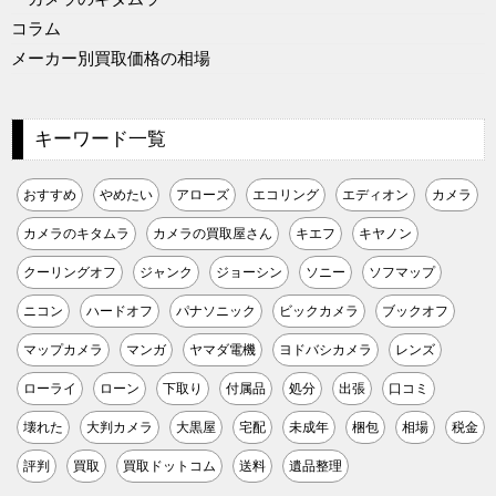
コラム
メーカー別買取価格の相場
キーワード一覧
おすすめ
やめたい
アローズ
エコリング
エディオン
カメラ
カメラのキタムラ
カメラの買取屋さん
キエフ
キヤノン
クーリングオフ
ジャンク
ジョーシン
ソニー
ソフマップ
ニコン
ハードオフ
パナソニック
ビックカメラ
ブックオフ
マップカメラ
マンガ
ヤマダ電機
ヨドバシカメラ
レンズ
ローライ
ローン
下取り
付属品
処分
出張
口コミ
壊れた
大判カメラ
大黒屋
宅配
未成年
梱包
相場
税金
評判
買取
買取ドットコム
送料
遺品整理