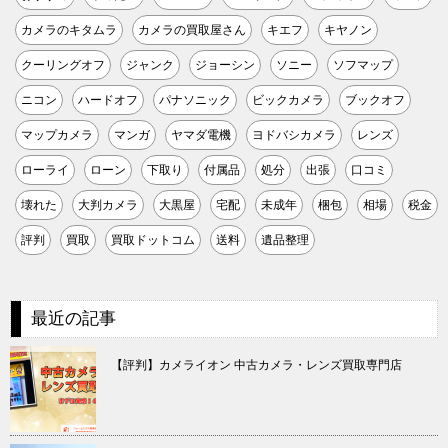
カメラのキタムラ
カメラの買取屋さん
キエフ
キヤノン
クーリングオフ
ジャンク
ジョーシン
ソニー
ソフマップ
ニコン
ハードオフ
パナソニック
ビックカメラ
ブックオフ
マップカメラ
マンガ
ヤマダ電機
ヨドバシカメラ
レンズ
ローライ
ローン
下取り
付属品
処分
出張
口コミ
壊れた
大判カメラ
大黒屋
宅配
未成年
梱包
相場
税金
評判
買取
買取ドットコム
送料
遺品整理
最近の記事
【評判】カメライオン 中古カメラ・レンズ買取専門店