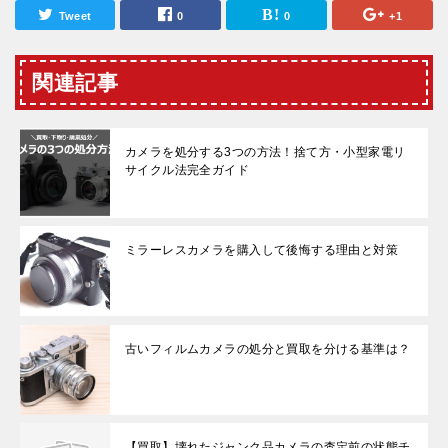
Tweet
0
0
+1
関連記事
カメラを処分する3つの方法！捨て方・小型家電リ
サイクル法完全ガイド
ミラーレスカメラを購入して後悔する理由と対策
古いフィルムカメラの処分と買取を分ける基準は？
【買取】壊れたジャンク品カメラの査定前の状態チ