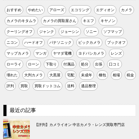
おすすめ
やめたい
アローズ
エコリング
エディオン
カメラ
カメラのキタムラ
カメラの買取屋さん
キエフ
キヤノン
クーリングオフ
ジャンク
ジョーシン
ソニー
ソフマップ
ニコン
ハードオフ
パナソニック
ビックカメラ
ブックオフ
マップカメラ
マンガ
ヤマダ電機
ヨドバシカメラ
レンズ
ローライ
ローン
下取り
付属品
処分
出張
口コミ
壊れた
大判カメラ
大黒屋
宅配
未成年
梱包
相場
税金
評判
買取
買取ドットコム
送料
遺品整理
最近の記事
【評判】カメライオン 中古カメラ・レンズ買取専門店