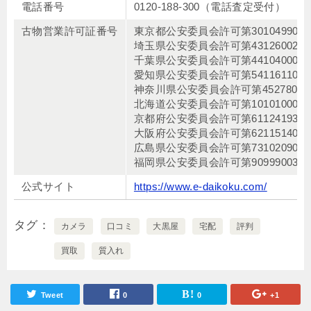
電話番号
0120-188-300（電話査定受付）
古物営業許可証番号
東京都公安委員会許可第3010499043
埼玉県公安委員会許可第4312600232
千葉県公安委員会許可第4410400021
愛知県公安委員会許可第5411611009
神奈川県公安委員会許可第452780001
北海道公安委員会許可第1010100003
京都府公安委員会許可第6112419300
大阪府公安委員会許可第6211514037
広島県公安委員会許可第7310209000
福岡県公安委員会許可第9099900340
公式サイト
https://www.e-daikoku.com/
タグ
カメラ
口コミ
大黒屋
宅配
評判
買取
質入れ
Tweet
0
0
+1