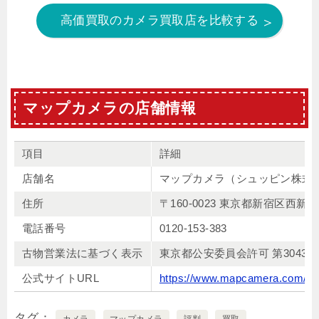
高価買取のカメラ買取店を比較する
マップカメラの店舗情報
項目
詳細
店舗名
マップカメラ（シュッピン株式
住所
〒
160-0023
東京都新宿区西新宿
電話番号
0120-153-383
古物営業法に基づく表示
東京都公安委員会許可 第
30436
公式サイト
URL
https://www.mapcamera.com/
タグ
カメラ
マップカメラ
評判
買取