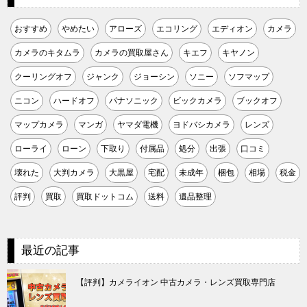
おすすめ
やめたい
アローズ
エコリング
エディオン
カメラ
カメラのキタムラ
カメラの買取屋さん
キエフ
キヤノン
クーリングオフ
ジャンク
ジョーシン
ソニー
ソフマップ
ニコン
ハードオフ
パナソニック
ビックカメラ
ブックオフ
マップカメラ
マンガ
ヤマダ電機
ヨドバシカメラ
レンズ
ローライ
ローン
下取り
付属品
処分
出張
口コミ
壊れた
大判カメラ
大黒屋
宅配
未成年
梱包
相場
税金
評判
買取
買取ドットコム
送料
遺品整理
最近の記事
【評判】カメライオン 中古カメラ・レンズ買取専門店