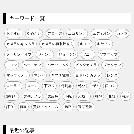
キーワード一覧
おすすめ
やめたい
アローズ
エコリング
エディオン
カメラ
カメラのキタムラ
カメラの買取屋さん
キエフ
キヤノン
クーリングオフ
ジャンク
ジョーシン
ソニー
ソフマップ
ニコン
ハードオフ
パナソニック
ビックカメラ
ブックオフ
マップカメラ
マンガ
ヤマダ電機
ヨドバシカメラ
レンズ
ローライ
ローン
下取り
付属品
処分
出張
口コミ
壊れた
大判カメラ
大黒屋
宅配
未成年
梱包
相場
税金
評判
買取
買取ドットコム
送料
遺品整理
最近の記事