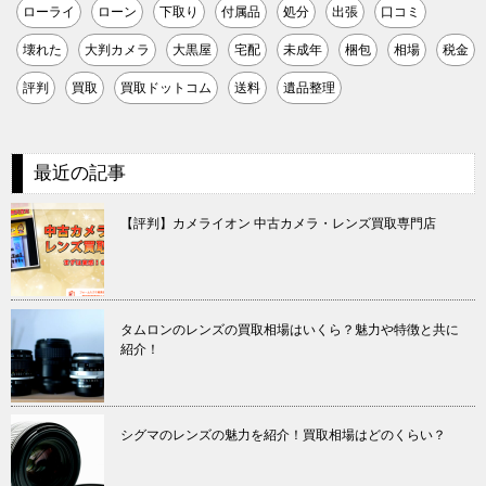
ローライ
ローン
下取り
付属品
処分
出張
口コミ
壊れた
大判カメラ
大黒屋
宅配
未成年
梱包
相場
税金
評判
買取
買取ドットコム
送料
遺品整理
最近の記事
【評判】カメライオン 中古カメラ・レンズ買取専門店
タムロンのレンズの買取相場はいくら？魅力や特徴と共に
紹介！
シグマのレンズの魅力を紹介！買取相場はどのくらい？