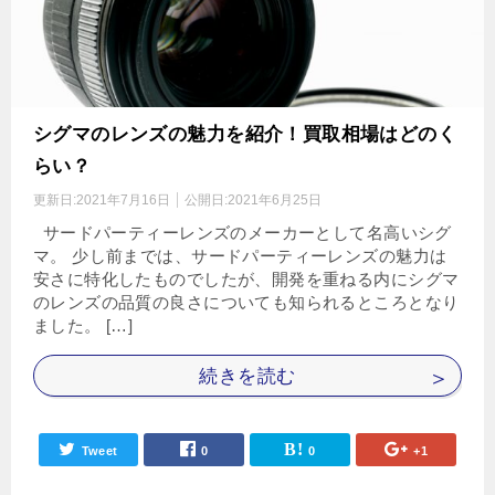
シグマのレンズの魅力を紹介！買取相場はどのく
らい？
更新日:
2021年7月16日
公開日:
2021年6月25日
サードパーティーレンズのメーカーとして名高いシグ
マ。 少し前までは、サードパーティーレンズの魅力は
安さに特化したものでしたが、開発を重ねる内にシグマ
のレンズの品質の良さについても知られるところとなり
ました。 […]
続きを読む
Tweet
0
0
+1