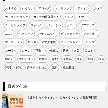
おすすめ
やめたい
アローズ
エコリング
エディオン
カメラ
カメラのキタムラ
カメラの買取屋さん
キエフ
キヤノン
クーリングオフ
ジャンク
ジョーシン
ソニー
ソフマップ
ニコン
ハードオフ
パナソニック
ビックカメラ
ブックオフ
マップカメラ
マンガ
ヤマダ電機
ヨドバシカメラ
レンズ
ローライ
ローン
下取り
付属品
処分
出張
口コミ
壊れた
大判カメラ
大黒屋
宅配
未成年
梱包
相場
税金
評判
買取
買取ドットコム
送料
遺品整理
最近の記事
【評判】カメライオン 中古カメラ・レンズ買取専門店