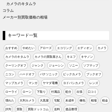
カメラのキタムラ
コラム
メーカー別買取価格の相場
キーワード一覧
おすすめ
やめたい
アローズ
エコリング
エディオン
カメラ
カメラのキタムラ
カメラの買取屋さん
キエフ
キヤノン
クーリングオフ
ジャンク
ジョーシン
ソニー
ソフマップ
ニコン
ハードオフ
パナソニック
ビックカメラ
ブックオフ
マップカメラ
マンガ
ヤマダ電機
ヨドバシカメラ
レンズ
ローライ
ローン
下取り
付属品
処分
出張
口コミ
壊れた
大判カメラ
大黒屋
宅配
未成年
梱包
相場
税金
評判
買取
買取ドットコム
送料
遺品整理