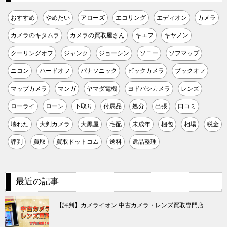
おすすめ
やめたい
アローズ
エコリング
エディオン
カメラ
カメラのキタムラ
カメラの買取屋さん
キエフ
キヤノン
クーリングオフ
ジャンク
ジョーシン
ソニー
ソフマップ
ニコン
ハードオフ
パナソニック
ビックカメラ
ブックオフ
マップカメラ
マンガ
ヤマダ電機
ヨドバシカメラ
レンズ
ローライ
ローン
下取り
付属品
処分
出張
口コミ
壊れた
大判カメラ
大黒屋
宅配
未成年
梱包
相場
税金
評判
買取
買取ドットコム
送料
遺品整理
最近の記事
【評判】カメライオン 中古カメラ・レンズ買取専門店