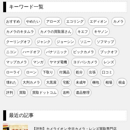
キーワード一覧
おすすめ
やめたい
アローズ
エコリング
エディオン
カメラ
カメラのキタムラ
カメラの買取屋さん
キエフ
キヤノン
クーリングオフ
ジャンク
ジョーシン
ソニー
ソフマップ
ニコン
ハードオフ
パナソニック
ビックカメラ
ブックオフ
マップカメラ
マンガ
ヤマダ電機
ヨドバシカメラ
レンズ
ローライ
ローン
下取り
付属品
処分
出張
口コミ
壊れた
大判カメラ
大黒屋
宅配
未成年
梱包
相場
税金
評判
買取
買取ドットコム
送料
遺品整理
最近の記事
【評判】カメライオン 中古カメラ・レンズ買取専門店